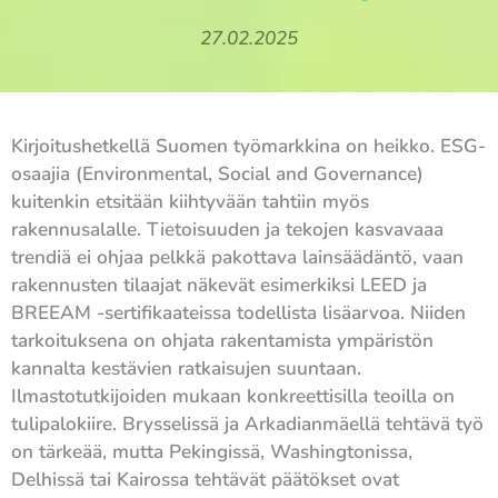
27.02.2025
Kirjoitushetkellä Suomen työmarkkina on heikko. ESG-
osaajia (Environmental, Social and Governance)
kuitenkin etsitään kiihtyvään tahtiin myös
rakennusalalle. Tietoisuuden ja tekojen kasvavaaa
trendiä ei ohjaa pelkkä pakottava lainsäädäntö, vaan
rakennusten tilaajat näkevät esimerkiksi LEED ja
BREEAM -sertifikaateissa todellista lisäarvoa. Niiden
tarkoituksena on ohjata rakentamista ympäristön
kannalta kestävien ratkaisujen suuntaan.
Ilmastotutkijoiden mukaan konkreettisilla teoilla on
tulipalokiire. Brysselissä ja Arkadianmäellä tehtävä työ
on tärkeää, mutta Pekingissä, Washingtonissa,
Delhissä tai Kairossa tehtävät päätökset ovat