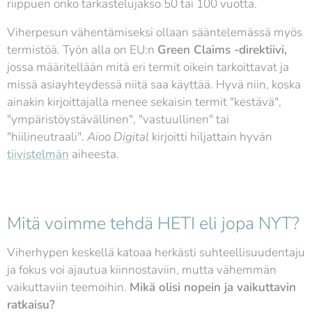
riippuen onko tarkastelujakso 50 tai 100 vuotta.
Viherpesun vähentämiseksi ollaan sääntelemässä myös
termistöä. Työn alla on EU:n
Green Claims -direktiivi,
jossa määritellään mitä eri termit oikein tarkoittavat ja
missä asiayhteydessä niitä saa käyttää. Hyvä niin, koska
ainakin kirjoittajalla menee sekaisin termit "kestävä",
"ympäristöystävällinen", "vastuullinen" tai
"hiilineutraali".
Aioo Digital
kirjoitti hiljattain hyvän
tiivistelmän
aiheesta.
Mitä voimme tehdä HETI eli jopa NYT?
Viherhypen keskellä katoaa herkästi suhteellisuudentaju
ja fokus voi ajautua kiinnostaviin, mutta vähemmän
vaikuttaviin teemoihin.
Mikä olisi nopein ja vaikuttavin
ratkaisu?