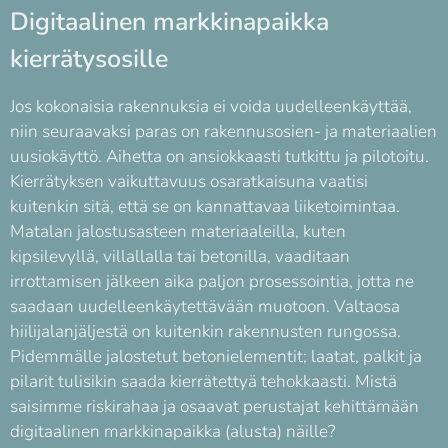
Digitaalinen markkinapaikka
kierrätysosille
Jos kokonaisia rakennuksia ei voida uudelleenkäyttää,
niin seuraavaksi paras on rakennusosien- ja materiaalien
uusiokäyttö. Aihetta on ansiokkaasti tutkittu ja pilotoitu.
Kierrätyksen vaikuttavuus osaratkaisuna vaatisi
kuitenkin sitä, että se on kannattavaa liiketoimintaa.
Matalan jalostusasteen materiaaleilla, kuten
kipsilevyllä, villallalla tai betonilla, vaaditaan
irrottamisen jälkeen aika paljon prosessointia, jotta ne
saadaan uudelleenkäytettävään muotoon. Valtaosa
hiilijalanjäljestä on kuitenkin rakennusten rungossa.
Pidemmälle jalostetut betonielementit; laatat, palkit ja
pilarit tulisikin saada kierrätettyä tehokkaasti. Mistä
saisimme riskirahaa ja osaavat perustajat kehittämään
digitaalinen markkinapaikka (alusta) näille?