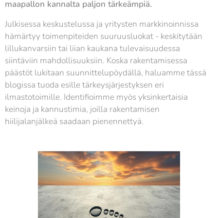
maapallon kannalta paljon tärkeämpiä.
Julkisessa keskustelussa ja yritysten markkinoinnissa
hämärtyy toimenpiteiden suuruusluokat - keskitytään
lillukanvarsiin tai liian kaukana tulevaisuudessa
siintäviin mahdollisuuksiin. Koska rakentamisessa
päästöt lukitaan suunnittelupöydällä, haluamme tässä
blogissa tuoda esille tärkeysjärjestyksen eri
ilmastotoimille. Identifioimme myös yksinkertaisia
keinoja ja kannustimia, joilla rakentamisen
hiilijalanjälkeä saadaan pienennettyä.