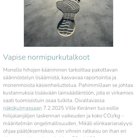
Vapise normipurkutalkoot
Monelle hihojen kääriminen tarkoittaa pakottavan
säännöstelyn lisäämistä, kasvavaa raportointia ja
monenmoista käsienheiluttelua. Pahimmillaan se johtaa
kustannuksia lisäävään lainsäädäntöön, jota ei virkamies
saati tuomioistuin osaa tulkita. Oivaltavassa
näkökulmassaan
7.2.2025
Ville Keränen
tuo esille
hiilijalanjäljen laskennan vaikeuden ja koko CO
/kg -
2
määritelmän ongelmallisuuden. Mikäli elinkaarianalyysi
ohjaa päätöksentekoa, niin vihrein ratkaisu on ihan eri