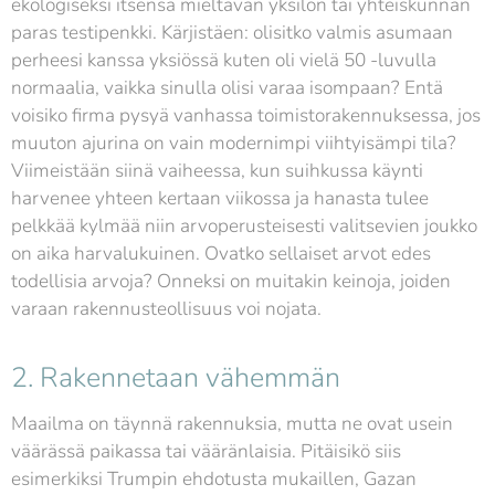
ekologiseksi itsensä mieltävän yksilön tai yhteiskunnan
paras testipenkki. Kärjistäen: olisitko valmis asumaan
perheesi kanssa yksiössä kuten oli vielä 50 -luvulla
normaalia, vaikka sinulla olisi varaa isompaan? Entä
voisiko firma pysyä vanhassa toimistorakennuksessa, jos
muuton ajurina on vain modernimpi viihtyisämpi tila?
Viimeistään siinä vaiheessa, kun suihkussa käynti
harvenee yhteen kertaan viikossa ja hanasta tulee
pelkkää kylmää niin arvoperusteisesti valitsevien joukko
on aika harvalukuinen. Ovatko sellaiset arvot edes
todellisia arvoja? Onneksi on muitakin keinoja, joiden
varaan rakennusteollisuus voi nojata.
2. Rakennetaan vähemmän
Maailma on täynnä rakennuksia, mutta ne ovat usein
väärässä paikassa tai vääränlaisia. Pitäisikö siis
esimerkiksi Trumpin ehdotusta mukaillen, Gazan