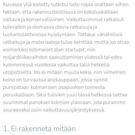
Kuvassa yllä esitetty tutkittu tieto nojaa osaltaan siihen
faktaan, että rakennusteollisuus on kokoluokaltaan
valtava ja konservatiivinen. Vaikuttavimmat ratkaisut
tulevatkin jo olemassa olevia ratkaisuja ja
tuotantolaitteistoja hyödyntäen. Tottakai vähähiilisiä
ratkaisuja ja materiaaleja tulee kehittää, mutta jos ottaa
esimerkiksi kotimaiset alan startupit, niin
miljardiliikevaihdon saavuttaminen viidessä tai edes
kymmenessä vuodessa vaikuttaa tällä hetkellä
utopistiselta. Jos ei mitään muuta keksi, niin viimeinen
keino on turvautua anekauppaan, jossa synnit
pumpataan kolmansien osapuolten toimesta
peruskallioon. Siksi tulisikin juuri tässä hetkessä laittaa
suurimmat panokset kolmion yläosaan, jota puramme
seuraavaksi osiin vaikuttavuusjärjestyksessä.
1. Ei rakenneta mitään