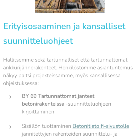
Erityisosaaminen ja kansalliset
suunnitteluohjeet
Hallitsemme sekä tartunnalliset että tartunnattomat
ankkurijännerakenteet. Henkilöstömme asiantuntemus
näkyy paitsi projekteissamme, myös kansallisessa
ohjeistuksessa:
BY 69 Tartunnattomat jänteet
betonirakenteissa
-suunnitteluohjeen
kirjoittaminen.
Sisällön tuottaminen
Betonitieto.fi-sivustolle
jännitettyjen rakenteiden suunnittelu- ja