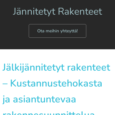
Jännitetyt Rakenteet
Ota meihin yhteyttä!
Jälkijännitetyt rakenteet
– Kustannustehokasta
ja asiantuntevaa