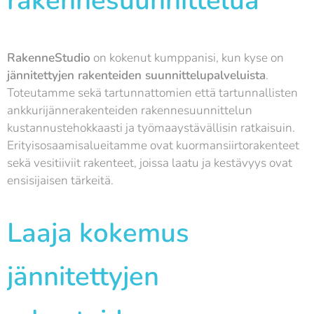
rakennesuunnittelua
RakenneStudio
on kokenut kumppanisi, kun kyse on
jännitettyjen rakenteiden suunnittelupalveluista
.
Toteutamme sekä tartunnattomien että tartunnallisten
ankkurijännerakenteiden rakennesuunnittelun
kustannustehokkaasti ja työmaaystävällisin ratkaisuin.
Erityisosaamisalueitamme ovat kuormansiirtorakenteet
sekä vesitiiviit rakenteet, joissa laatu ja kestävyys ovat
ensisijaisen tärkeitä.
Laaja kokemus
jännitettyjen