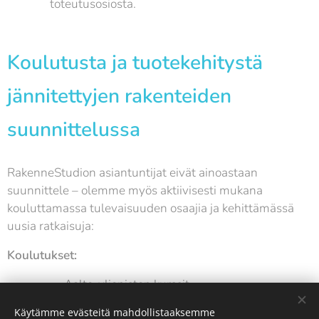
toteutusosiosta.
Koulutusta ja tuotekehitystä
jännitettyjen rakenteiden
suunnittelussa
RakenneStudion asiantuntijat eivät ainoastaan
suunnittele – olemme myös aktiivisesti mukana
kouluttamassa tulevaisuuden osaajia ja kehittämässä
uusia ratkaisuja:
Koulutukset:
Aalto-yliopiston kurssit
Käytämme evästeitä mahdollistaaksemme
BY-RIL-RKL-yhteistyökoulutukset