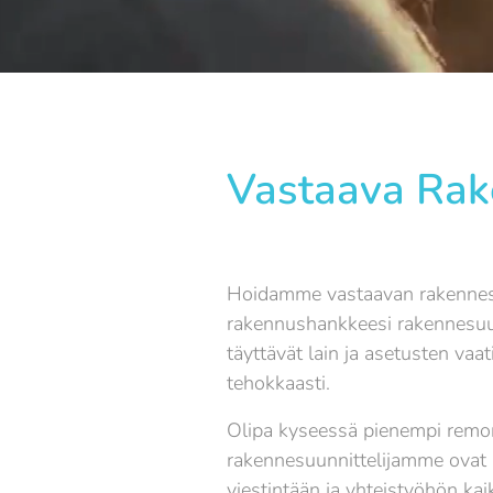
Vastaava Rake
Hoidamme vastaavan rakennesuu
rakennushankkeesi rakennesuunni
täyttävät lain ja asetusten va
tehokkaasti.
Olipa kyseessä pienempi remontt
rakennesuunnittelijamme ovat 
viestintään ja yhteistyöhön kai