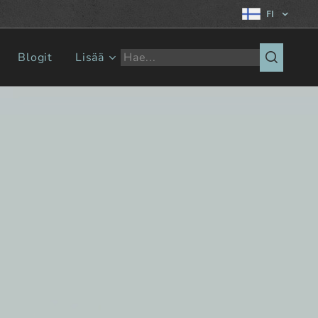
FI
Blogit
Lisää