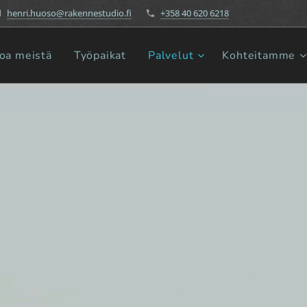
henri.huoso@rakennestudio.fi
+358 40 620 6218
toa meistä
Työpaikat
Palvelut
Kohteitamme