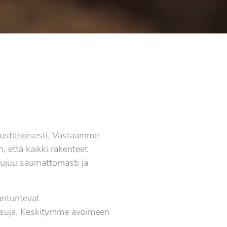
ustietoisesti. Vastaamme
, että kaikki rakenteet
 sujuu saumattomasti ja
iantuntevat
aisuja. Keskitymme avoimeen
.