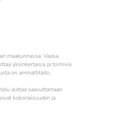
maan maakunnassa: Vaasa,
taa yksinkertaisia ja toimivia
rusta on ammattitaito,
telu auttaa saavuttamaan
oivat kokonaisuuden ja