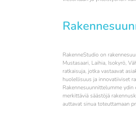
Rakennesuunn
RakenneStudio on rakennesuunn
Mustasaari, Laihia, Isokyrö, V
ratkaisuja, jotka vastaavat asi
huolellisuus ja innovatiiviset r
Rakennesuunnittelumme ydin o
merkittäviä säästöjä rakennus
auttavat sinua toteuttamaan pro