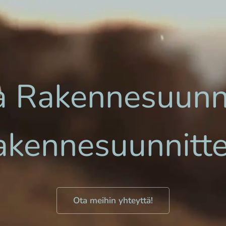
 Rakennesuunnit
akennesuunnitte
Ota meihin yhteyttä!