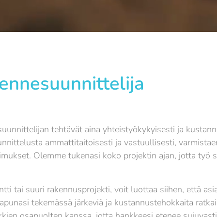
nnesuunnittelija
nnittelijan tehtävät aina yhteistyökykyisesti ja kustann
ttelusta ammattitaitoisesti ja vastuullisesti, varmistaen
atimukset. Olemme tukenasi koko projektin ajan, jotta työ
i tai suuri rakennusprojekti, voit luottaa siihen, että as
apunasi tekemässä järkeviä ja kustannustehokkaita ratk
kkien osapuolten kanssa, jotta hankkeesi etenee sujuvasti