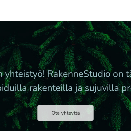
an yhteistyö! RakenneStudio on t
duilla rakenteilla ja sujuvilla p
Ota yhteyttä