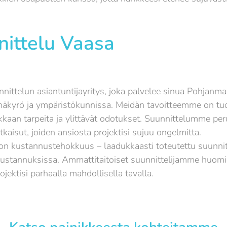
ittelu Vaasa
ittelun asiantuntijayritys, joka palvelee sinua Pohjan
ähäkyrö ja ympäristökunnissa. Meidän tavoitteemme on tuot
akkaan tarpeita ja ylittävät odotukset. Suunnittelumme pe
atkaisut, joiden ansiosta projektisi sujuu ongelmitta.
n kustannustehokkuus – laadukkaasti toteutettu suunnit
kustannuksissa. Ammattitaitoiset suunnittelijamme huomi
jektisi parhaalla mahdollisella tavalla.