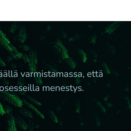
äällä varmistamassa, että
rosesseilla menestys.