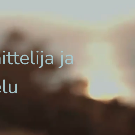
telija ja
lu