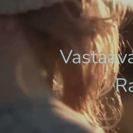
Vastaava
R