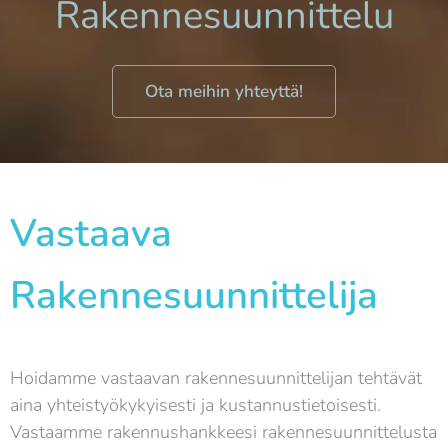
Rakennesuunnittelu
Ota meihin yhteyttä!
Vastaava
Rakennesuunnittelija
Hoidamme vastaavan rakennesuunnittelijan tehtävät
aina yhteistyökykyisesti ja kustannustietoisesti.
Vastaamme rakennushankkeesi rakennesuunnittelusta