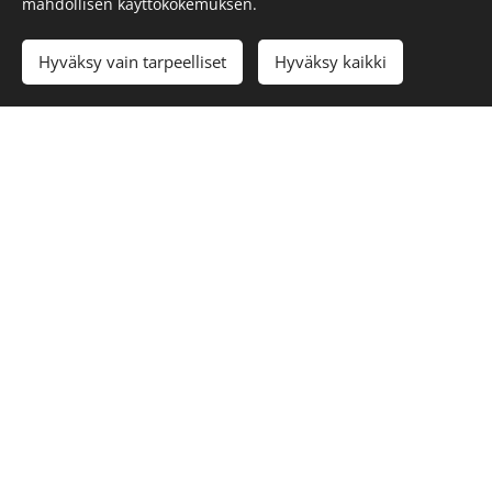
mahdollisen käyttökokemuksen.
Hyväksy vain tarpeelliset
Hyväksy kaikki
Katso painikkeesta kohteitamme
Kohteitamme