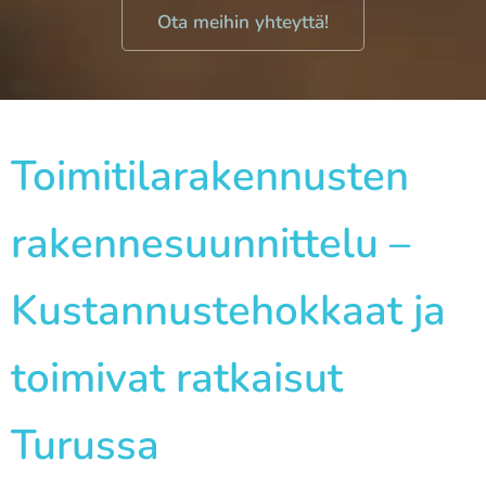
Ota meihin yhteyttä!
Toimitilarakennusten
rakennesuunnittelu –
Kustannustehokkaat ja
toimivat ratkaisut
Turussa