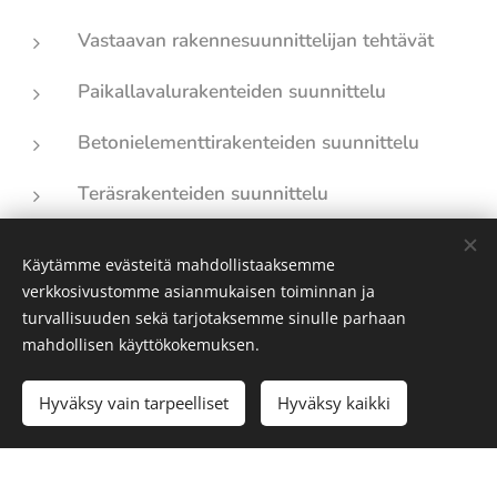
Vastaavan rakennesuunnittelijan tehtävät
Paikallavalurakenteiden suunnittelu
Betonielementtirakenteiden suunnittelu
Teräsrakenteiden suunnittelu
Jälkijännitettyjen rakenteiden suunnittelu
Käytämme evästeitä mahdollistaaksemme
verkkosivustomme asianmukaisen toiminnan ja
Täydentävien rakenteiden suunnittelu
turvallisuuden sekä tarjotaksemme sinulle parhaan
mahdollisen käyttökokemuksen.
Hyväksy vain tarpeelliset
Hyväksy kaikki