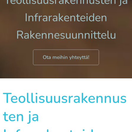
Teollisuusrakennusten ja
Infrarakenteiden
Rakennesuunnittelu
Ota meihin yhteyttä!
Teollisuusrakennus
ten ja