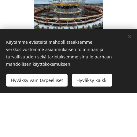
Käytämme evästeitä mahdollistaaksemme
Palvelumme sisältää:
verkkosivustomme asianmukaisen toiminnan ja
turvallisuuden sekä tarjotaksemme sinulle parhaan
mahdollisen käyttökokemuksen.
Vastaavan rakennesuunnittelijan tehtävät
Hyväksy vain tarpeelliset
Hyväksy kaikki
Betoni- ja teräsrakenteiden suunnittelu
Paikallavalurakenteiden ja elementtirakenteiden
suunnittelu
Jälkijännitettyjen rakenteiden suunnittelu