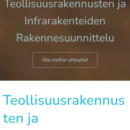
Teollisuusrakennusten ja
Infrarakenteiden
Rakennesuunnittelu
Ota meihin yhteyttä!
Teollisuusrakennus
ten ja