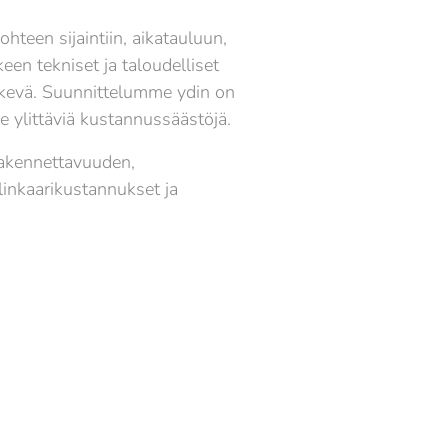
hteen sijaintiin, aikatauluun,
een tekniset ja taloudelliset
ärkevä. Suunnittelumme ydin on
me ylittäviä kustannussäästöjä.
akennettavuuden,
linkaarikustannukset ja