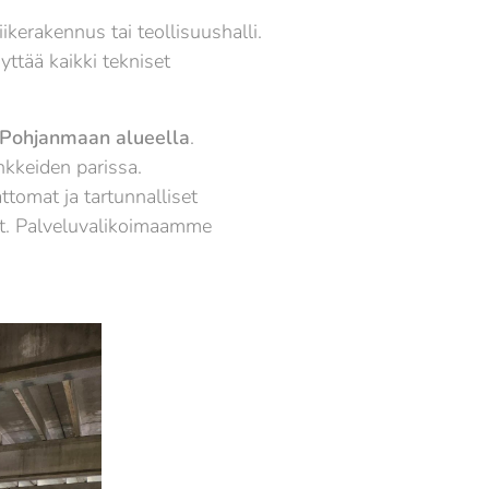
kerakennus tai teollisuushalli.
ttää kaikki tekniset
-Pohjanmaan alueella
.
nkkeiden parissa.
ttomat ja tartunnalliset
eet. Palveluvalikoimaamme