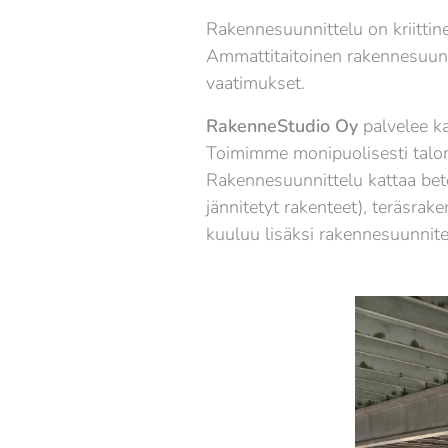
Rakennesuunnittelu on kriittine
Ammattitaitoinen rakennesuunni
vaatimukset.
RakenneStudio Oy
palvelee ka
Toimimme monipuolisesti talonr
Rakennesuunnittelu kattaa beton
jännitetyt rakenteet), teräsra
kuuluu lisäksi rakennesuunnite