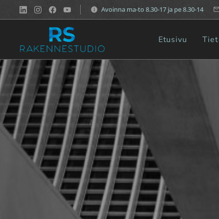
Avoinna ma-to 8.30-17 ja pe 8.30-14
Etusivu
Tie