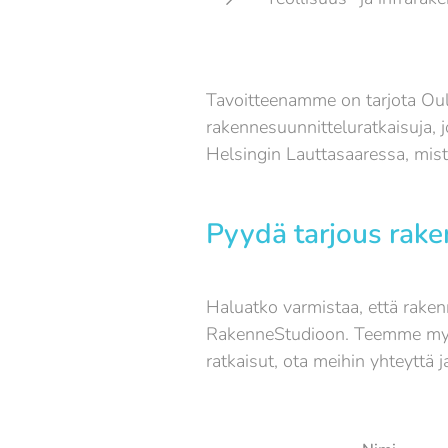
Tavoitteenamme on tarjota Oul
rakennesuunnitteluratkaisuja, 
Helsingin Lauttasaaressa, mis
Pyydä tarjous rake
Haluatko varmistaa, että rakenn
RakenneStudioon. Teemme myös 
ratkaisut, ota meihin yhteyttä 