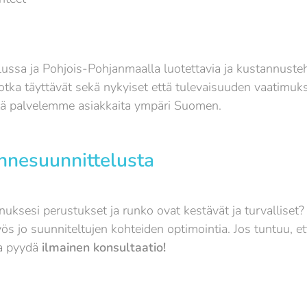
ussa ja Pohjois-Pohjanmaalla luotettavia ja kustannuste
jotka täyttävät sekä nykyiset että tulevaisuuden vaatimuk
tä palvelemme asiakkaita ympäri Suomen.
nnesuunnittelusta
uksesi perustukset ja runko ovat kestävät ja turvalliset?
jo suunniteltujen kohteiden optimointia. Jos tuntuu, e
ja pyydä
ilmainen konsultaatio!