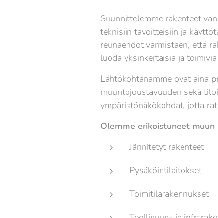
Suunnittelemme rakenteet vankal
teknisiin tavoitteisiin ja käyt
reunaehdot varmistaen, että ra
luoda yksinkertaisia ja toimivi
Lähtökohtanamme ovat aina pr
muuntojoustavuuden sekä tiloil
ympäristönäkökohdat, jotta ratk
Olemme erikoistuneet muun m
Jännitetyt rakenteet
Pysäköintilaitokset
Toimitilarakennukset
Teollisuus- ja infrarake