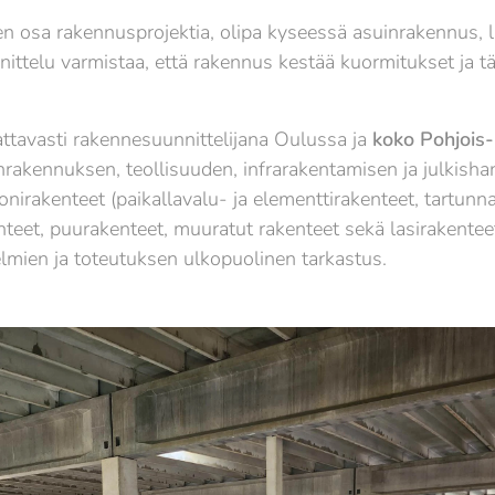
n osa rakennusprojektia, olipa kyseessä asuinrakennus, lii
ttelu varmistaa, että rakennus kestää kuormitukset ja täy
ttavasti rakennesuunnittelijana Oulussa ja
koko Pohjois
akennuksen, teollisuuden, infrarakentamisen ja julkisha
irakenteet (paikallavalu- ja elementtirakenteet, tartunna
kenteet, puurakenteet, muuratut rakenteet sekä lasirakent
lmien ja toteutuksen ulkopuolinen tarkastus.