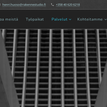
henri.huoso@rakennestudio.fi
+358 40 620 6218
toa meistä
Työpaikat
Palvelut
Kohteitamme