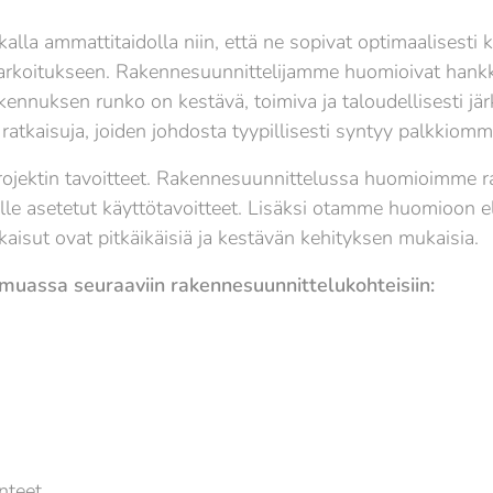
la ammattitaidolla niin, että ne sopivat optimaalisesti ko
tötarkoitukseen. Rakennesuunnittelijamme huomioivat hankk
kennuksen runko on kestävä, toimiva ja taloudellisesti j
a ratkaisuja, joiden johdosta tyypillisesti syntyy palkkiom
ojektin tavoitteet. Rakennesuunnittelussa huomioimme r
le asetetut käyttötavoitteet. Lisäksi otamme huomioon e
aisut ovat pitkäikäisiä ja kestävän kehityksen mukaisia.
uassa seuraaviin rakennesuunnittelukohteisiin:
nteet