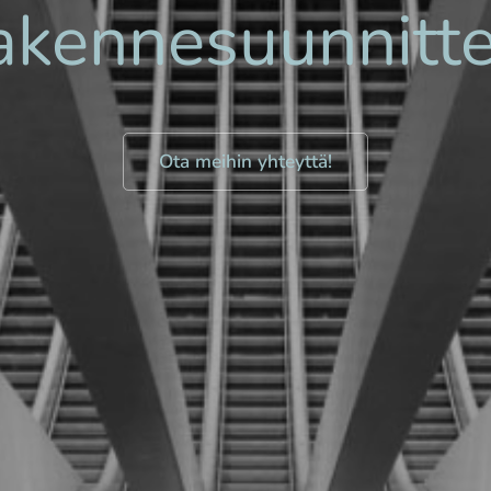
akennesuunnitte
Ota meihin yhteyttä!