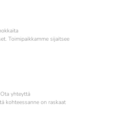
hokkaita
set. Toimipaikkamme sijaitsee
 Ota yhteyttä
ttä kohteessanne on raskaat