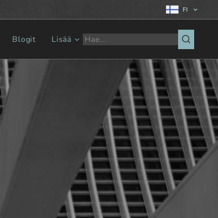
FI
Blogit
Lisää