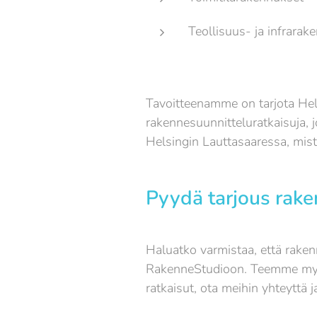
Teollisuus- ja infrarake
Tavoitteenamme on tarjota Hels
rakennesuunnitteluratkaisuja, 
Helsingin Lauttasaaressa, mis
Pyydä tarjous rake
Haluatko varmistaa, että rakenn
RakenneStudioon. Teemme myös 
ratkaisut, ota meihin yhteyttä 