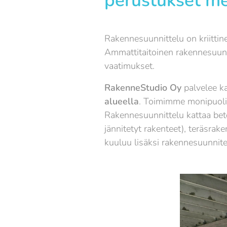
perustukset me
Rakennesuunnittelu on kriittine
Ammattitaitoinen rakennesuunni
vaatimukset.
RakenneStudio Oy
palvelee ka
alueella
. Toimimme monipuolis
Rakennesuunnittelu kattaa beton
jännitetyt rakenteet), teräsra
kuuluu lisäksi rakennesuunnite