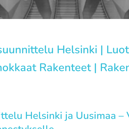
unnittelu Helsinki | Luot
okkaat Rakenteet | Rak
telu Helsinki ja Uusimaa –