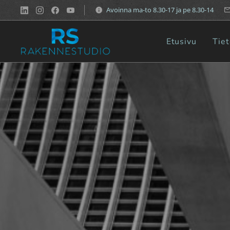
Avoinna ma-to 8.30-17 ja pe 8.30-14
Etusivu
Tie