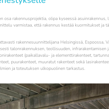
nestykselle
n osa rakennusprojektia, olipa kyseessä asuinrakennus, lii
ttelu varmistaa, että rakennus kestää kuormitukset ja täy
ttavasti
rakennesuunnittelijana Helsingissä
, Espoossa, Va
esti talonrakennuksen, teollisuuden, infrarakentamisen ja
irakenteet (paikallavalu- ja elementtirakenteet, tartunna
kenteet, puurakenteet, muuratut rakenteet sekä lasirakent
lmien ja toteutuksen ulkopuolinen tarkastus.