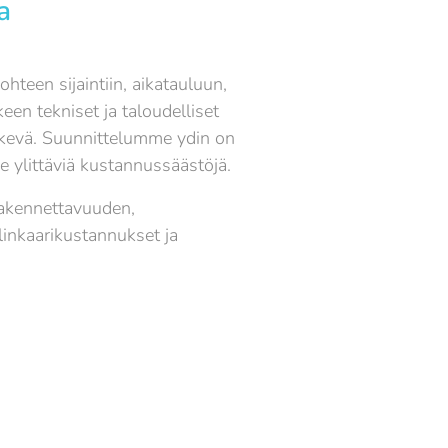
a
hteen sijaintiin, aikatauluun,
een tekniset ja taloudelliset
ärkevä. Suunnittelumme ydin on
me ylittäviä kustannussäästöjä.
akennettavuuden,
linkaarikustannukset ja