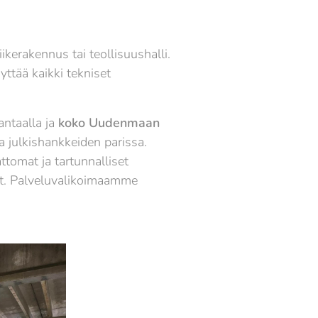
kerakennus tai teollisuushalli.
ttää kaikki tekniset
ntaalla ja
koko Uudenmaan
 julkishankkeiden parissa.
ttomat ja tartunnalliset
eet. Palveluvalikoimaamme