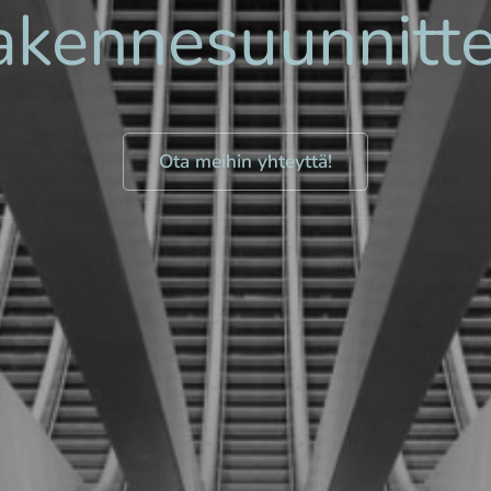
akennesuunnitte
Ota meihin yhteyttä!