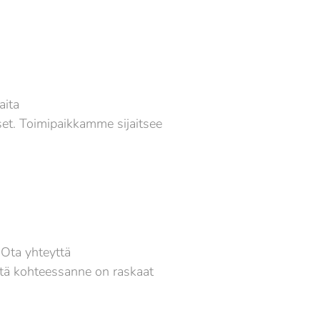
aita
set. Toimipaikkamme sijaitsee
 Ota yhteyttä
ttä kohteessanne on raskaat