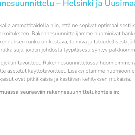
nesuunnittelu – Helsinki ja Uusima
la ammattitaidolla niin, että ne sopivat optimaalisesti ko
tötarkoitukseen. Rakennesuunnittelijamme huomioivat hankk
kennuksen runko on kestävä, toimiva ja taloudellisesti j
a ratkaisuja, joiden johdosta tyypillisesti syntyy palkkiom
ojektin tavoitteet. Rakennesuunnittelussa huomioimme r
le asetetut käyttötavoitteet. Lisäksi otamme huomioon e
aisut ovat pitkäikäisiä ja kestävän kehityksen mukaisia.
uassa seuraaviin rakennesuunnittelukohteisiin: