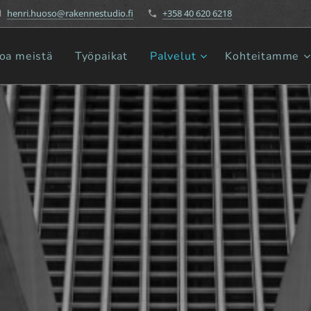
henri.huoso@rakennestudio.fi
+358 40 620 6218
toa meistä
Työpaikat
Palvelut
Kohteitamme