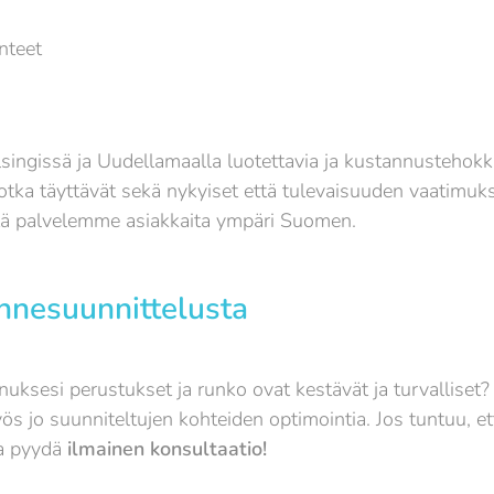
nteet
ingissä ja Uudellamaalla luotettavia ja kustannustehokk
jotka täyttävät sekä nykyiset että tulevaisuuden vaatimuk
tä palvelemme asiakkaita ympäri Suomen.
nnesuunnittelusta
uksesi perustukset ja runko ovat kestävät ja turvalliset?
jo suunniteltujen kohteiden optimointia. Jos tuntuu, e
ja pyydä
ilmainen konsultaatio!