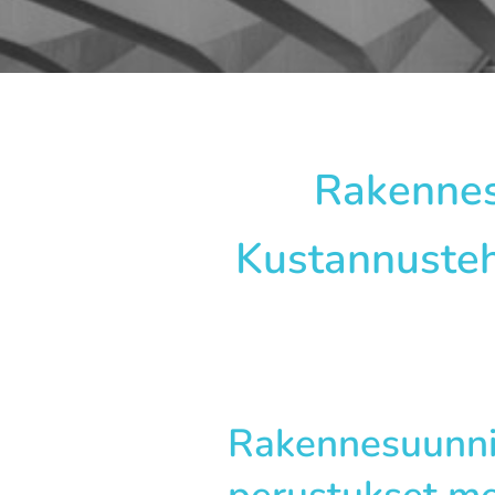
Rakennesu
Kustannusteh
Rakennesuunnit