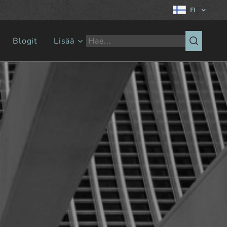
FI
Blogit
Lisää