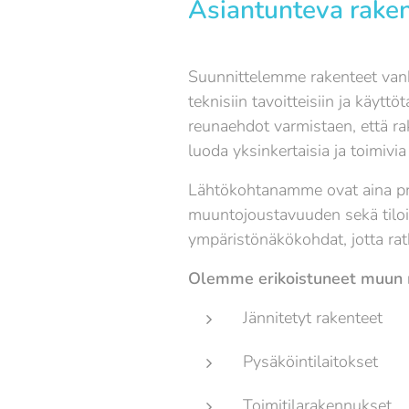
Asiantunteva raken
Suunnittelemme rakenteet vankal
teknisiin tavoitteisiin ja käyt
reunaehdot varmistaen, että ra
luoda yksinkertaisia ja toimivi
Lähtökohtanamme ovat aina pr
muuntojoustavuuden sekä tiloil
ympäristönäkökohdat, jotta ratk
Olemme erikoistuneet muun m
Jännitetyt rakenteet
Pysäköintilaitokset
Toimitilarakennukset