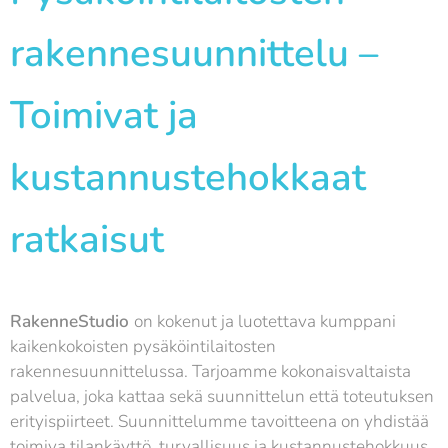
rakennesuunnittelu –
Toimivat ja
kustannustehokkaat
ratkaisut
RakenneStudio
on kokenut ja luotettava kumppani
kaikenkokoisten pysäköintilaitosten
rakennesuunnittelussa. Tarjoamme kokonaisvaltaista
palvelua, joka kattaa sekä suunnittelun että toteutuksen
erityispiirteet. Suunnittelumme tavoitteena on yhdistää
toimiva tilankäyttö, turvallisuus ja kustannustehokkuus,