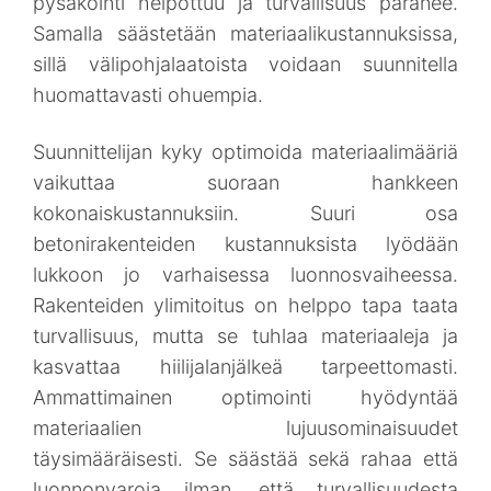
pysäköinti helpottuu ja turvallisuus paranee.
Samalla säästetään materiaalikustannuksissa,
sillä välipohjalaatoista voidaan suunnitella
huomattavasti ohuempia.
Suunnittelijan kyky optimoida materiaalimääriä
vaikuttaa suoraan hankkeen
kokonaiskustannuksiin. Suuri osa
betonirakenteiden kustannuksista lyödään
lukkoon jo varhaisessa luonnosvaiheessa.
Rakenteiden ylimitoitus on helppo tapa taata
turvallisuus, mutta se tuhlaa materiaaleja ja
kasvattaa hiilijalanjälkeä tarpeettomasti.
Ammattimainen optimointi hyödyntää
materiaalien lujuusominaisuudet
täysimääräisesti. Se säästää sekä rahaa että
luonnonvaroja ilman, että turvallisuudesta