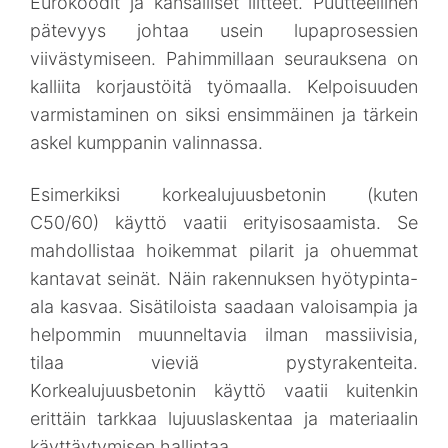
Eurokoodit ja kansalliset liitteet. Puutteellinen
pätevyys johtaa usein lupaprosessien
viivästymiseen. Pahimmillaan seurauksena on
kalliita korjaustöitä työmaalla. Kelpoisuuden
varmistaminen on siksi ensimmäinen ja tärkein
askel kumppanin valinnassa.
Esimerkiksi korkealujuusbetonin (kuten
C50/60) käyttö vaatii erityisosaamista. Se
mahdollistaa hoikemmat pilarit ja ohuemmat
kantavat seinät. Näin rakennuksen hyötypinta-
ala kasvaa. Sisätiloista saadaan valoisampia ja
helpommin muunneltavia ilman massiivisia,
tilaa vieviä pystyrakenteita.
Korkealujuusbetonin käyttö vaatii kuitenkin
erittäin tarkkaa lujuuslaskentaa ja materiaalin
käyttäytymisen hallintaa.