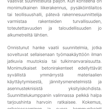
vaativat suunnittelulta paljon. Kun kohteena on
monimutkainen liikerakennus, pysäköintilaitos
tai teollisuushalli, pätevä rakennesuunnittelija
varmistaa rakenteiden turvallisuuden,
toteutettavuuden ja taloudellisuuden jo
alkumetreiltä lähtien.
Onnistunut hanke vaatii suunnitelmia, jotka
soveltuvat sellaisenaan työmaakäyttöön ilman
jatkuvia muutoksia tai tulkinnanvaraisuutta.
Monimutkaiset betonirakenteet edellyttävät
syvällistä ymmärrystä materiaalien
käyttäytymisestä, jännitysmenetelmistä ja
asennusteknisistä yksityiskohdista.
Suunnittelukumppanin valinnassa pelkkä halpa
tarjoushinta harvoin ratkaisee. Kokemus,
erikoisosaaminen ja suora kommunikointi