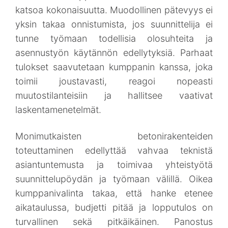
katsoa kokonaisuutta. Muodollinen pätevyys ei
yksin takaa onnistumista, jos suunnittelija ei
tunne työmaan todellisia olosuhteita ja
asennustyön käytännön edellytyksiä. Parhaat
tulokset saavutetaan kumppanin kanssa, joka
toimii joustavasti, reagoi nopeasti
muutostilanteisiin ja hallitsee vaativat
laskentamenetelmät.
Monimutkaisten betonirakenteiden
toteuttaminen edellyttää vahvaa teknistä
asiantuntemusta ja toimivaa yhteistyötä
suunnittelupöydän ja työmaan välillä. Oikea
kumppanivalinta takaa, että hanke etenee
aikataulussa, budjetti pitää ja lopputulos on
turvallinen sekä pitkäikäinen. Panostus