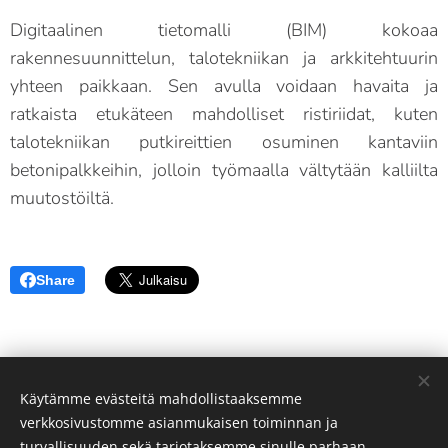
Digitaalinen tietomalli (BIM) kokoaa
rakennesuunnittelun, talotekniikan ja arkkitehtuurin
yhteen paikkaan. Sen avulla voidaan havaita ja
ratkaista etukäteen mahdolliset ristiriidat, kuten
talotekniikan putkireittien osuminen kantaviin
betonipalkkeihin, jolloin työmaalla vältytään kalliilta
muutostöiltä.
Share
Käytämme evästeitä mahdollistaaksemme
Copyright © 2026 RakenneStudio Oy | Structural Studio Ltd. All
verkkosivustomme asianmukaisen toiminnan ja
rights reserved.
turvallisuuden sekä tarjotaksemme sinulle parhaan