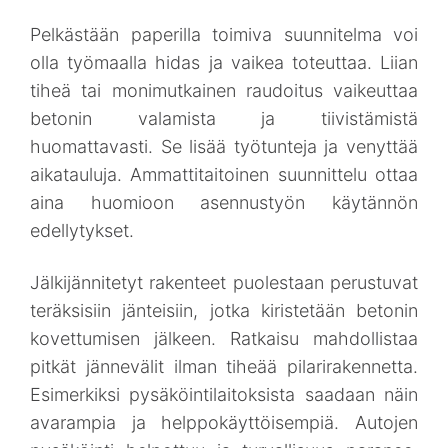
Pelkästään paperilla toimiva suunnitelma voi
olla työmaalla hidas ja vaikea toteuttaa. Liian
tiheä tai monimutkainen raudoitus vaikeuttaa
betonin valamista ja tiivistämistä
huomattavasti. Se lisää työtunteja ja venyttää
aikatauluja. Ammattitaitoinen suunnittelu ottaa
aina huomioon asennustyön käytännön
edellytykset.
Jälkijännitetyt rakenteet puolestaan perustuvat
teräksisiin jänteisiin, jotka kiristetään betonin
kovettumisen jälkeen. Ratkaisu mahdollistaa
pitkät jännevälit ilman tiheää pilarirakennetta.
Esimerkiksi pysäköintilaitoksista saadaan näin
avarampia ja helppokäyttöisempiä. Autojen