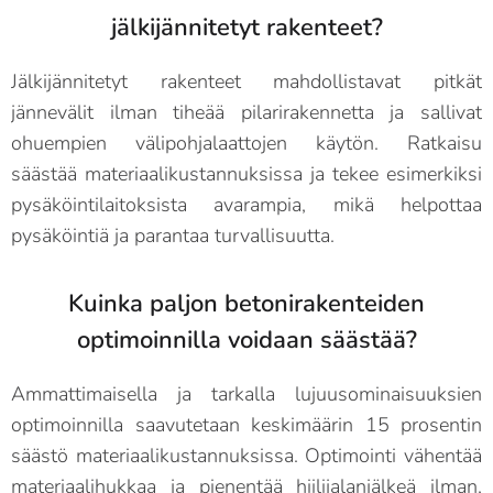
jälkijännitetyt rakenteet?
Jälkijännitetyt rakenteet mahdollistavat pitkät
jännevälit ilman tiheää pilarirakennetta ja sallivat
ohuempien välipohjalaattojen käytön. Ratkaisu
säästää materiaalikustannuksissa ja tekee esimerkiksi
pysäköintilaitoksista avarampia, mikä helpottaa
pysäköintiä ja parantaa turvallisuutta.
Kuinka paljon betonirakenteiden
optimoinnilla voidaan säästää?
Ammattimaisella ja tarkalla lujuusominaisuuksien
optimoinnilla saavutetaan keskimäärin 15 prosentin
säästö materiaalikustannuksissa. Optimointi vähentää
materiaalihukkaa ja pienentää hiilijalanjälkeä ilman,