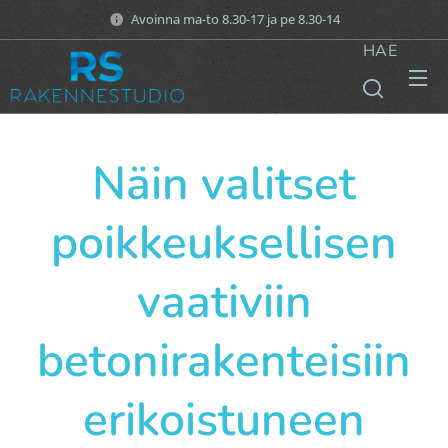
Avoinna ma-to 8.30-17 ja pe 8.30-14
HAE
Näin valitset
poikkeuksellisen
vaativiin
betonirakenteisiin
erikoistuneen