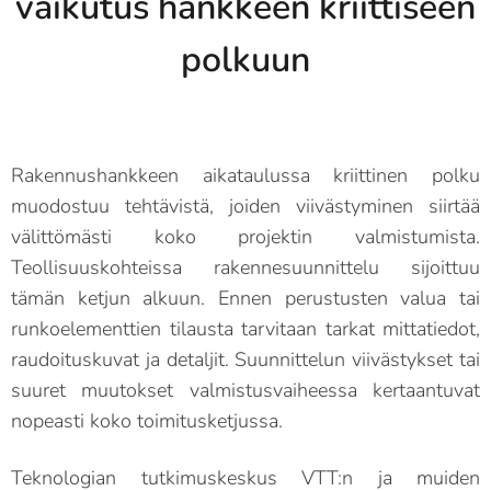
vaikutus hankkeen kriittiseen
polkuun
Rakennushankkeen aikataulussa kriittinen polku
muodostuu tehtävistä, joiden viivästyminen siirtää
välittömästi koko projektin valmistumista.
Teollisuuskohteissa rakennesuunnittelu sijoittuu
tämän ketjun alkuun. Ennen perustusten valua tai
runkoelementtien tilausta tarvitaan tarkat mittatiedot,
raudoituskuvat ja detaljit. Suunnittelun viivästykset tai
suuret muutokset valmistusvaiheessa kertaantuvat
nopeasti koko toimitusketjussa.
Teknologian tutkimuskeskus VTT:n ja muiden