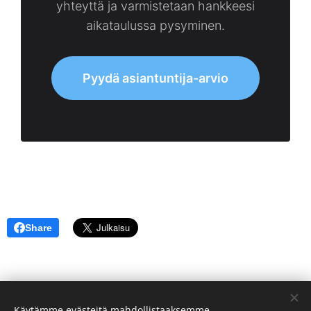
yhteyttä ja varmistetaan hankkeesi
aikataulussa pysyminen.
Pyydä asiantuntija-arvio
Share
Käytämme evästeitä mahdollistaaksemme