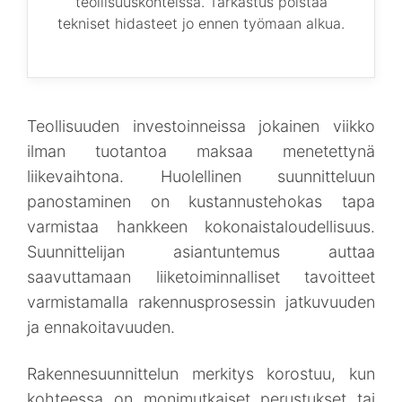
teollisuuskohteissa. Tarkastus poistaa
tekniset hidasteet jo ennen työmaan alkua.
Teollisuuden investoinneissa jokainen viikko
ilman tuotantoa maksaa menetettynä
liikevaihtona. Huolellinen suunnitteluun
panostaminen on kustannustehokas tapa
varmistaa hankkeen kokonaistaloudellisuus.
Suunnittelijan asiantuntemus auttaa
saavuttamaan liiketoiminnalliset tavoitteet
varmistamalla rakennusprosessin jatkuvuuden
ja ennakoitavuuden.
Rakennesuunnittelun merkitys korostuu, kun
kohteessa on monimutkaiset perustukset tai