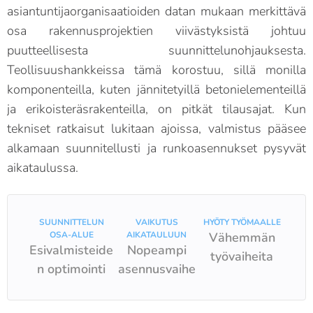
asiantuntijaorganisaatioiden datan mukaan merkittävä
osa rakennusprojektien viivästyksistä johtuu
puutteellisesta suunnittelunohjauksesta.
Teollisuushankkeissa tämä korostuu, sillä monilla
komponenteilla, kuten jännitetyillä betonielementeillä
ja erikoisteräsrakenteilla, on pitkät tilausajat. Kun
tekniset ratkaisut lukitaan ajoissa, valmistus pääsee
alkamaan suunnitellusti ja runkoasennukset pysyvät
aikataulussa.
SUUNNITTELUN
VAIKUTUS
HYÖTY TYÖMAALLE
OSA-ALUE
AIKATAULUUN
Vähemmän
Esivalmisteide
Nopeampi
työvaiheita
n optimointi
asennusvaihe