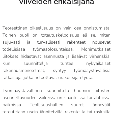
viiveiden ehkäisijänä
Teoreettinen oikeellisuus on vain osa onnistumista.
Toinen puoli on toteutuskelpoisuus eli se, miten
sujuvasti ja turvallisesti rakenteet nousevat
todellisissa työmaaolosuhteissa. Monimutkaiset
liitokset hidastavat asennusta ja lisäävät virheriskiä.
Kun suunnittelija tuntee nykyaikaiset
rakennusmenetelmät, syntyy työmaaystävällisiä
ratkaisuja, jotka helpottavat urakoitsijan työtä.
Työmaaystävällinen suunnittelu huomioi liitosten
asennettavuuden vaikeissakin sääoloissa tai ahtaissa
paikoissa. Teollisuushallien suuret jännevälit
toteutetaan usein jännitetyillä rakenteilla tai raskailla