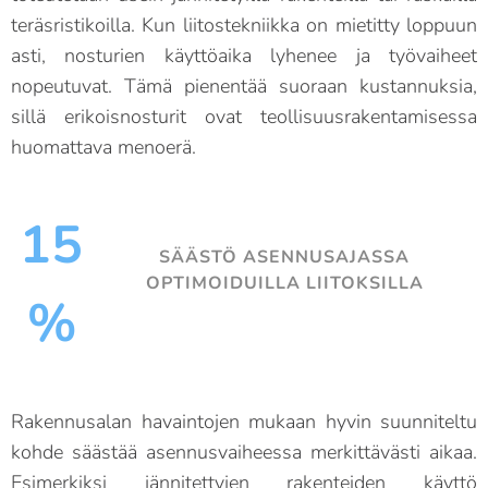
teräsristikoilla. Kun liitostekniikka on mietitty loppuun
asti, nosturien käyttöaika lyhenee ja työvaiheet
nopeutuvat. Tämä pienentää suoraan kustannuksia,
sillä erikoisnosturit ovat teollisuusrakentamisessa
huomattava menoerä.
15
SÄÄSTÖ ASENNUSAJASSA
OPTIMOIDUILLA LIITOKSILLA
%
Rakennusalan havaintojen mukaan hyvin suunniteltu
kohde säästää asennusvaiheessa merkittävästi aikaa.
Esimerkiksi jännitettyjen rakenteiden käyttö