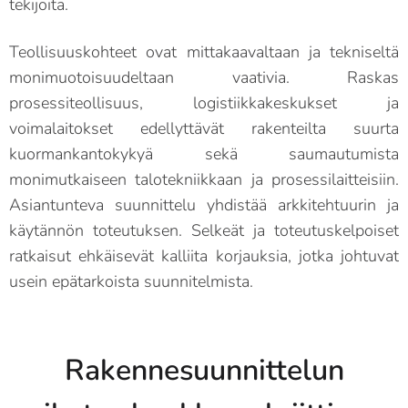
tekijöitä.
Teollisuuskohteet ovat mittakaavaltaan ja tekniseltä
monimuotoisuudeltaan vaativia. Raskas
prosessiteollisuus, logistiikkakeskukset ja
voimalaitokset edellyttävät rakenteilta suurta
kuormankantokykyä sekä saumautumista
monimutkaiseen talotekniikkaan ja prosessilaitteisiin.
Asiantunteva suunnittelu yhdistää arkkitehtuurin ja
käytännön toteutuksen. Selkeät ja toteutuskelpoiset
ratkaisut ehkäisevät kalliita korjauksia, jotka johtuvat
usein epätarkoista suunnitelmista.
Rakennesuunnittelun