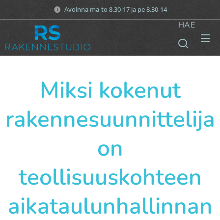
Avoinna ma-to 8.30-17 ja pe 8.30-14
HAE
Miksi kokenut
rakennesuunnittelija
on
teollisuuskohteen
aikataulunhallinnan