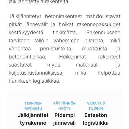
jälkijännitettyjä rakenteita.
Jälkijännitetyt betonirakenteet mahdollistavat
pitkät jännevälit ja hoikat rakennepaksuudet
kestävyydestä tinkimättä. Rakennukseen
tarvitaan tällöin vähemmän pilareita, mikä
vähentää perustustöitä, muotitusta ja
betonointiaikaa. Hoikemmat rakenteet
säästävät myös materiaali- ja
kuljetuskustannuksissa, mikä helpottaa
hankkeen logistiikkaa.
TEKNINEN
KÄYTÄNNÖN
VAIKUTUS
RATKAISU
HYÖTY
TILOIHIN
Jälkijännitet
Pidempi
Esteetön
ty rakenne
jänneväli
logistiikka