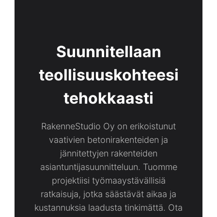
Suunnitellaan
teollisuuskohteesi
tehokkaasti
RakenneStudio Oy on erikoistunut
vaativien betonirakenteiden ja
jännitettyjen rakenteiden
asiantuntijasuunnitteluun. Tuomme
projektiisi työmaaystävällisiä
ratkaisuja, jotka säästävät aikaa ja
kustannuksia laadusta tinkimättä. Ota