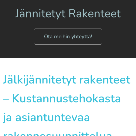
Jännitetyt Rakenteet
Ota meihin yhteyttä!
Jälkijännitetyt rakenteet
– Kustannustehokasta
ja asiantuntevaa