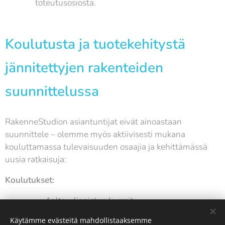
toteutusosiosta.
Koulutusta ja tuotekehitystä
jännitettyjen rakenteiden
suunnittelussa
RakenneStudion asiantuntijat eivät ainoastaan
suunnittele – olemme myös aktiivisesti mukana
kouluttamassa tulevaisuuden osaajia ja kehittämässä
uusia ratkaisuja:
Koulutukset:
Aalto-yliopiston kurssit
Käytämme evästeitä mahdollistaaksemme
BY-RIL-RKL-yhteistyökoulutukset