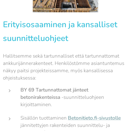
Erityisosaaminen ja kansalliset
suunnitteluohjeet
Hallitsemme sekä tartunnalliset että tartunnattomat
ankkurijännerakenteet. Henkilöstömme asiantuntemus
näkyy paitsi projekteissamme, myös kansallisessa
ohjeistuksessa:
BY 69 Tartunnattomat jänteet
betonirakenteissa
-suunnitteluohjeen
kirjoittaminen.
Sisällön tuottaminen
Betonitieto.fi-sivustolle
jännitettyjen rakenteiden suunnittelu- ja