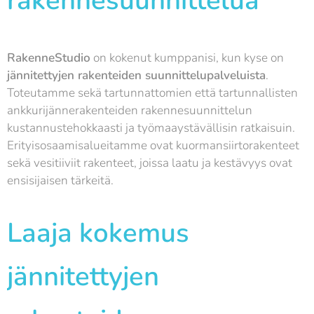
rakennesuunnittelua
RakenneStudio
on kokenut kumppanisi, kun kyse on
jännitettyjen rakenteiden suunnittelupalveluista
.
Toteutamme sekä tartunnattomien että tartunnallisten
ankkurijännerakenteiden rakennesuunnittelun
kustannustehokkaasti ja työmaaystävällisin ratkaisuin.
Erityisosaamisalueitamme ovat kuormansiirtorakenteet
sekä vesitiiviit rakenteet, joissa laatu ja kestävyys ovat
ensisijaisen tärkeitä.
Laaja kokemus
jännitettyjen