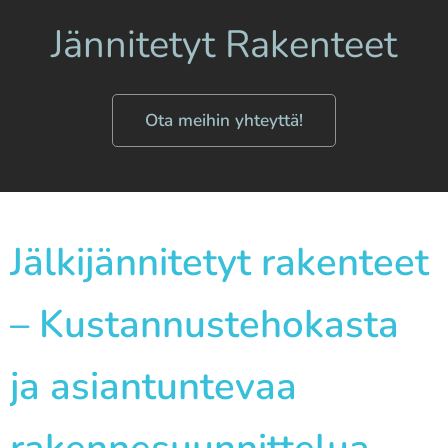
Jännitetyt Rakenteet
Ota meihin yhteyttä!
Jälkijännitetyt rakenteet
– Kustannustehokasta
ja asiantuntevaa