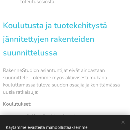
toteutusosiosta.
Koulutusta ja tuotekehitystä
jännitettyjen rakenteiden
suunnittelussa
RakenneStudion asiantuntijat eivät ainoastaan
suunnittele – olemme myös aktiivisesti mukana
kouluttamassa tulevaisuuden osaajia ja kehittämässä
uusia ratkaisuja:
Koulutukset:
Aalto-yliopiston kurssit
Käytämme evästeitä mahdollistaaksemme
BY-RIL-RKL-yhteistyökoulutukset