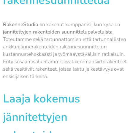
rakennesuunnittelua
RakenneStudio
on kokenut kumppanisi, kun kyse on
jännitettyjen rakenteiden suunnittelupalveluista
.
Toteutamme sekä tartunnattomien että tartunnallisten
ankkurijännerakenteiden rakennesuunnittelun
kustannustehokkaasti ja työmaaystävällisin ratkaisuin.
Erityisosaamisalueitamme ovat kuormansiirtorakenteet
sekä vesitiiviit rakenteet, joissa laatu ja kestävyys ovat
ensisijaisen tärkeitä.
Laaja kokemus
jännitettyjen