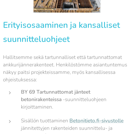
Erityisosaaminen ja kansalliset
suunnitteluohjeet
Hallitsemme sekä tartunnalliset että tartunnattomat
ankkurijännerakenteet. Henkilöstömme asiantuntemus
näkyy paitsi projekteissamme, myös kansallisessa
ohjeistuksessa:
BY 69 Tartunnattomat jänteet
betonirakenteissa
-suunnitteluohjeen
kirjoittaminen.
Sisällön tuottaminen
Betonitieto.fi-sivustolle
jännitettyjen rakenteiden suunnittelu- ja