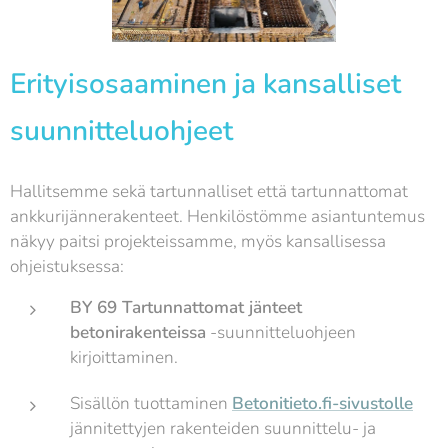
Erityisosaaminen ja kansalliset
suunnitteluohjeet
Hallitsemme sekä tartunnalliset että tartunnattomat
ankkurijännerakenteet. Henkilöstömme asiantuntemus
näkyy paitsi projekteissamme, myös kansallisessa
ohjeistuksessa:
BY 69 Tartunnattomat jänteet
betonirakenteissa
-suunnitteluohjeen
kirjoittaminen.
Sisällön tuottaminen
Betonitieto.fi-sivustolle
jännitettyjen rakenteiden suunnittelu- ja