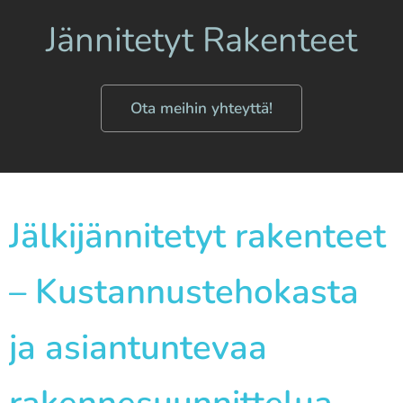
Jännitetyt Rakenteet
Ota meihin yhteyttä!
Jälkijännitetyt rakenteet
– Kustannustehokasta
ja asiantuntevaa