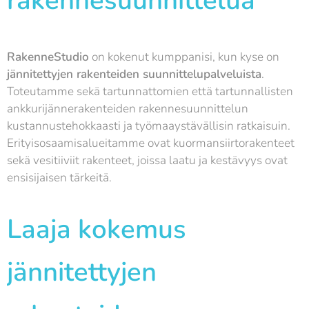
rakennesuunnittelua
RakenneStudio
on kokenut kumppanisi, kun kyse on
jännitettyjen rakenteiden suunnittelupalveluista
.
Toteutamme sekä tartunnattomien että tartunnallisten
ankkurijännerakenteiden rakennesuunnittelun
kustannustehokkaasti ja työmaaystävällisin ratkaisuin.
Erityisosaamisalueitamme ovat kuormansiirtorakenteet
sekä vesitiiviit rakenteet, joissa laatu ja kestävyys ovat
ensisijaisen tärkeitä.
Laaja kokemus
jännitettyjen