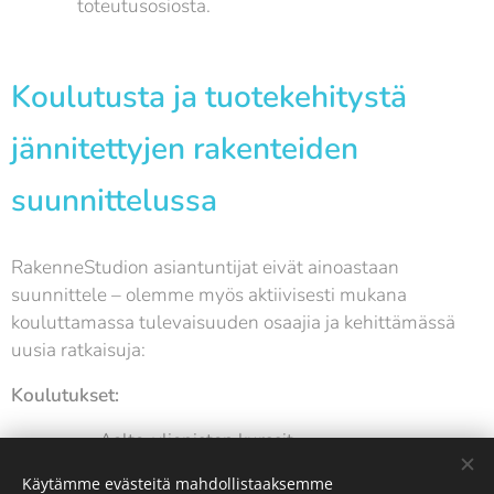
toteutusosiosta.
Koulutusta ja tuotekehitystä
jännitettyjen rakenteiden
suunnittelussa
RakenneStudion asiantuntijat eivät ainoastaan
suunnittele – olemme myös aktiivisesti mukana
kouluttamassa tulevaisuuden osaajia ja kehittämässä
uusia ratkaisuja:
Koulutukset:
Aalto-yliopiston kurssit
Käytämme evästeitä mahdollistaaksemme
BY-RIL-RKL-yhteistyökoulutukset